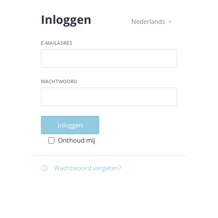
Inloggen
Nederlands

E-MAILADRES
WACHTWOORD
Inloggen
Onthoud mij
Wachtwoord vergeten?

E-
Verstuur instructies
MAILADRES