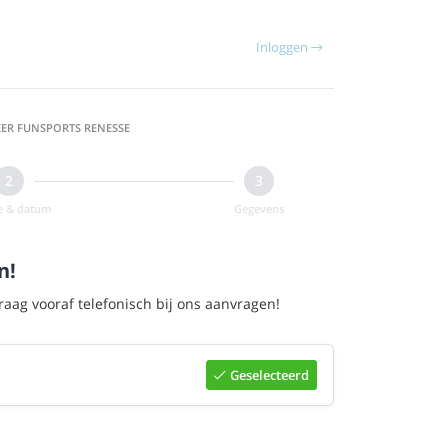
Inloggen
ER FUNSPORTS RENESSE
ie & datum
Gegevens
n!
aag vooraf telefonisch bij ons aanvragen!
Geselecteerd
Selecteer
